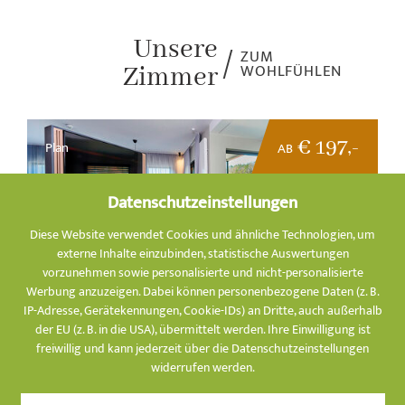
Unsere
ZUM
WOHLFÜHLEN
Zimmer
€ 197,-
Plan
AB
Datenschutzeinstellungen
Diese Website verwendet Cookies und ähnliche Technologien, um
externe Inhalte einzubinden, statistische Auswertungen
vorzunehmen sowie personalisierte und nicht-personalisierte
Werbung anzuzeigen. Dabei können personenbezogene Daten (z. B.
IP-Adresse, Gerätekennungen, Cookie-IDs) an Dritte, auch außerhalb
WELLNESS-SUITE PENTHOUSE
der EU (z. B. in die USA), übermittelt werden. Ihre Einwilligung ist
2
-
4
Personen
ca.
66
m²
freiwillig und kann jederzeit über die Datenschutzeinstellungen
widerrufen werden.
In der Wellness-Suite Penthouse jagt ein Highlight das