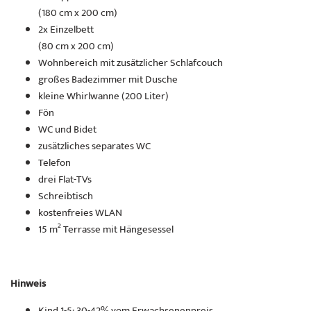
(180 cm x 200 cm)
2x Einzelbett
(80 cm x 200 cm)
Wohnbereich mit zusätzlicher Schlafcouch
großes Badezimmer mit Dusche
kleine Whirlwanne (200 Liter)
Fön
WC und Bidet
zusätzliches separates WC
Telefon
drei Flat-TVs
Schreibtisch
kostenfreies WLAN
15 m² Terrasse mit Hängesessel
Hinweis
Kind 1-5: 30-42% vom Erwachsenenpreis