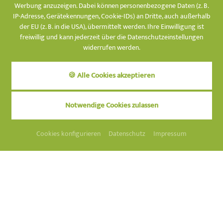
Werbung anzuzeigen. Dabei können personenbezogene Daten (z. B.
IP-Adresse, Gerätekennungen, Cookie-IDs) an Dritte, auch außerhalb
der EU (z. B. in die USA), übermittelt werden. Ihre Einwilligung ist
AUF EINEN
Preise
BLICK
freiwillig und kann jederzeit über die Datenschutzeinstellungen
widerrufen werden.
Familiensuite Gasthof
🍪 Alle Cookies akzeptieren
ca.
68
m²
2
-
6
Pers.
ANFRAGEN
BUCHEN
Notwendige Cookies zulassen
BILDER ANZEIGEN
Cookies konfigurieren
Datenschutz
Impressum
buchbar von / bis
ab 6 Nächte
01.01. - 22.12.2026
Halbpension
2
Personen
€ 140,-
pro Person / Nacht