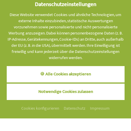
Unsere
Datenschutzeinstellungen
ZUM
WOHLFÜHLEN
Zimmer
Diese Website verwendet Cookies und ähnliche Technologien, um
externe Inhalte einzubinden, statistische Auswertungen
vorzunehmen sowie personalisierte und nicht-personalisierte
Werbung anzuzeigen. Dabei können personenbezogene Daten (z. B.
€ 197,-
Plan
AB
IP-Adresse, Gerätekennungen, Cookie-IDs) an Dritte, auch außerhalb
der EU (z. B. in die USA), übermittelt werden. Ihre Einwilligung ist
freiwillig und kann jederzeit über die Datenschutzeinstellungen
widerrufen werden.
🍪 Alle Cookies akzeptieren
Notwendige Cookies zulassen
WELLNESS-SUITE PENTHOUSE
2
-
4
Personen
ca.
66
m²
Cookies konfigurieren
Datenschutz
Impressum
In der Wellness-Suite Penthouse jagt ein Highlight das
nächste. Großzügige Räume, luxuriöse Ausstattung, eine
eigene kleine Wellnessoase und eine große